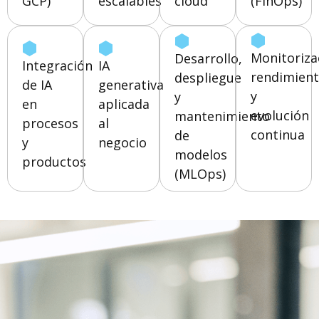
GCP)
escalables
cloud
(FinOps)
Monitoriza
Desarrollo,
Integración
IA
rendimien
despliegue
de IA
generativa
y
y
en
aplicada
evolución
mantenimiento
procesos
al
continua
de
y
negocio
modelos
productos
(MLOps)