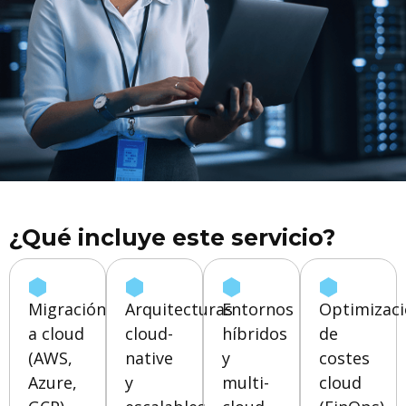
¿Qué incluye este servicio?
Migración
Arquitecturas
Entornos
Optimizac
a cloud
cloud-
híbridos
de
(AWS,
native
y
costes
Azure,
y
multi-
cloud