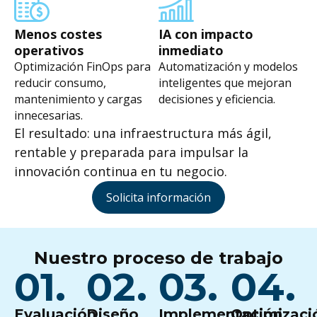
Menos costes
IA con impacto
operativos
inmediato
Optimización FinOps para
Automatización y modelos
reducir consumo,
inteligentes que mejoran
mantenimiento y cargas
decisiones y eficiencia.
innecesarias.
El resultado: una infraestructura más ágil,
rentable y preparada para impulsar la
innovación continua en tu negocio.
Solicita información
Nuestro proceso de trabajo
01.
02.
03.
04.
Evaluación
Diseño
Implementación
Optimizaci