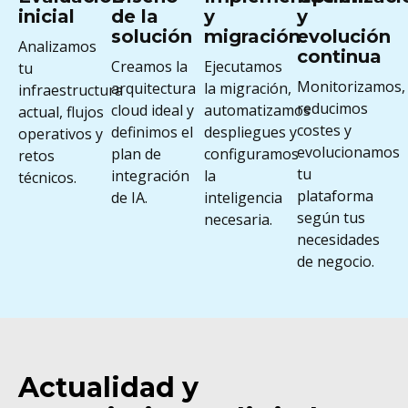
inicial
de la
y
y
solución
migración
evolución
Analizamos
continua
Creamos la
Ejecutamos
tu
Monitorizamos,
arquitectura
la migración,
infraestructura
reducimos
cloud ideal y
automatizamos
actual, flujos
costes y
definimos el
despliegues y
operativos y
evolucionamos
plan de
configuramos
retos
tu
integración
la
técnicos.
plataforma
de IA.
inteligencia
según tus
necesaria.
necesidades
de negocio.
Actualidad y