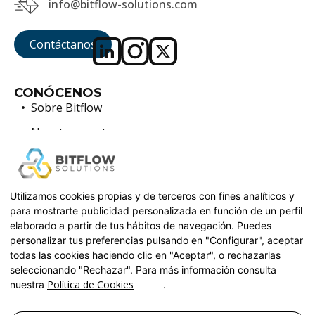
info@bitflow-solutions.com
Contáctanos
CONÓCENOS
Sobre Bitflow
Nuestros partners
Sostenibilidad
BLOG
PREGUNTAS FRECUENTES
Utilizamos cookies propias y de terceros con fines analíticos y
TRABAJA CON NOSOTROS
para mostrarte publicidad personalizada en función de un perfil
elaborado a partir de tus hábitos de navegación. Puedes
SERVICIOS
personalizar tus preferencias pulsando en "Configurar", aceptar
Desarrollo de software a medida
todas las cookies haciendo clic en "Aceptar", o rechazarlas
Automatización y DevOps
seleccionando "Rechazar". Para más información consulta
Política de Cookies
nuestra
.
Soluciones Cloud e inteligencia artificial