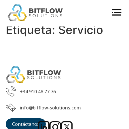
Etiqueta:
Servicio
Nuestros Servic
Trabaja con noso
+34 910 48 77 76
info@bitflow-solutions.com
Contáctanos