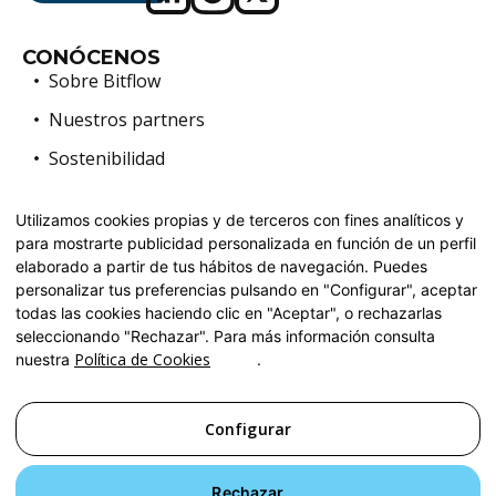
CONÓCENOS
Sobre Bitflow
Nuestros partners
Sostenibilidad
BLOG
PREGUNTAS FRECUENTES
Utilizamos cookies propias y de terceros con fines analíticos y
TRABAJA CON NOSOTROS
para mostrarte publicidad personalizada en función de un perfil
elaborado a partir de tus hábitos de navegación. Puedes
SERVICIOS
personalizar tus preferencias pulsando en "Configurar", aceptar
Desarrollo de software a medida
todas las cookies haciendo clic en "Aceptar", o rechazarlas
Automatización y DevOps
seleccionando "Rechazar". Para más información consulta
Política de Cookies
nuestra
.
Soluciones Cloud e inteligencia artificial
Modernización de Sistemas Legacy
Configurar
Aviso legal
Rechazar